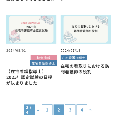
2024/08/01
2024/07/18
協会情報
在宅看護指導士
在宅看護指導士
在宅の看取りにおける訪
【在宅看護指導士】
問看護師の役割
2025年認定試験の日程
が決まりました
2 /
«
1
2
3
4
»
4