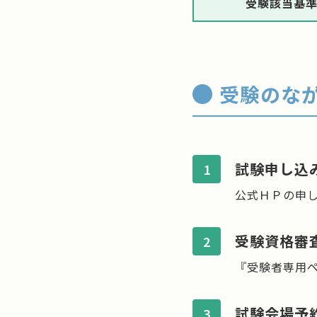
受験該当基
受験のな
試験申し込
1
公式ＨＰの申
受験資格審
2
『受験者専用
試験会場予
3