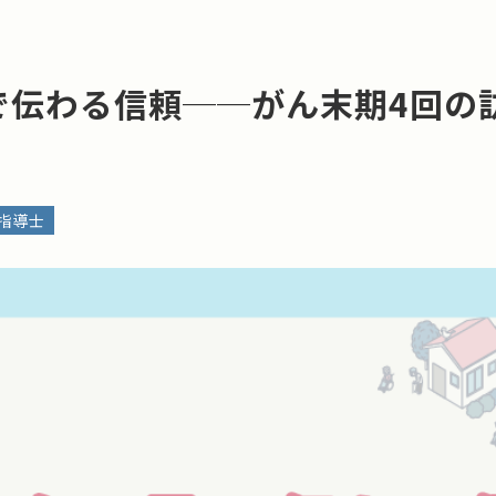
で伝わる信頼──がん末期4回の
指導士