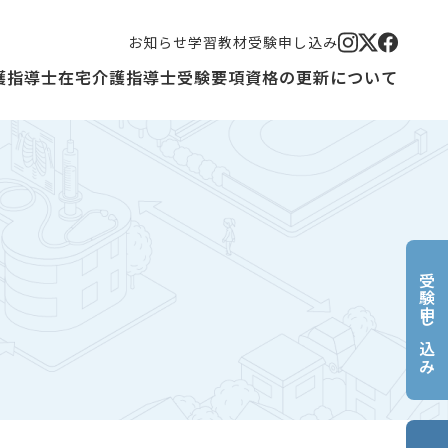
お知らせ
学習教材
受験申し込み
護指導士
在宅介護指導士
受験要項
資格の更新について
受験申し込み